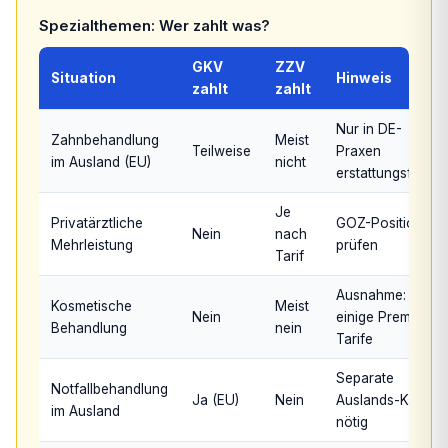
Spezialthemen: Wer zahlt was?
GKV
ZZV
Situation
Hinweis
zahlt
zahlt
Nur in DE-
Zahnbehandlung
Meist
Teilweise
Praxen
im Ausland (EU)
nicht
erstattungsfähig
Je
Privatärztliche
GOZ-Positionen
Nein
nach
Mehrleistung
prüfen
Tarif
Ausnahme:
Kosmetische
Meist
Nein
einige Premium-
Behandlung
nein
Tarife
Separate
Notfallbehandlung
Ja (EU)
Nein
Auslands-KV
im Ausland
nötig