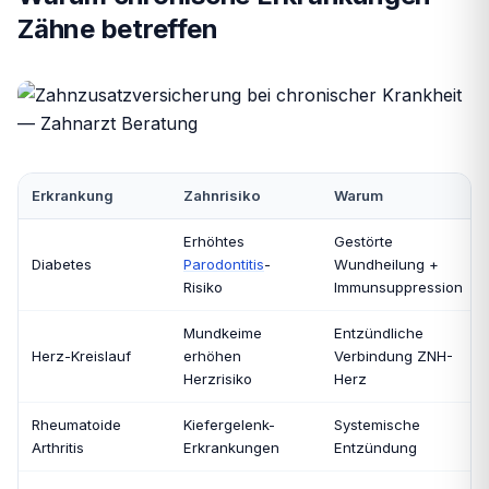
Zähne betreffen
Erkrankung
Zahnrisiko
Warum
Erhöhtes
Gestörte
Diabetes
Parodontitis
-
Wundheilung +
Risiko
Immunsuppression
Mundkeime
Entzündliche
Herz-Kreislauf
erhöhen
Verbindung ZNH-
Herzrisiko
Herz
Rheumatoide
Kiefergelenk-
Systemische
Arthritis
Erkrankungen
Entzündung