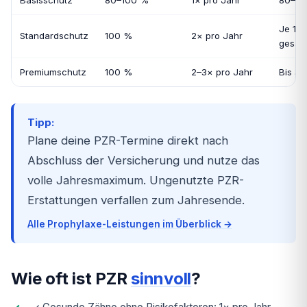
Basisschutz
80–100 %
1× pro Jahr
80–10
Je 10
Standardschutz
100 %
2× pro Jahr
gesam
Premiumschutz
100 %
2–3× pro Jahr
Bis 30
Tipp:
Plane deine PZR-Termine direkt nach
Abschluss der Versicherung und nutze das
volle Jahresmaximum. Ungenutzte PZR-
Erstattungen verfallen zum Jahresende.
Alle Prophylaxe-Leistungen im Überblick →
Wie oft ist PZR
sinnvoll
?