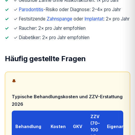
✓ Gesunde Zähne ohne Risikofaktoren: 1× pro Jahr
✓
Parodontitis
-Risiko oder Diagnose: 2–4× pro Jahr
✓ Festsitzende
Zahnspange
oder
Implantat
: 2× pro Jahr
✓ Raucher: 2× pro Jahr empfohlen
✓ Diabetiker: 2× pro Jahr empfohlen
Häufig gestellte Fragen
🔔
Typische Behandlungskosten und ZZV-Erstattung
2026
ZZV
(70–
Behandlung
Kosten
GKV
Eigenanteil
100