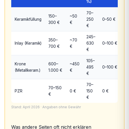
%)
70–
150–
~50
Keramikfüllung
250
0–50 €
300 €
€
€
245–
350–
~70
Inlay (Keramik)
630
0–100 €
700 €
€
€
105–
Krone
600–
~450
495
0–100 €
(Metallkeram.)
1.000 €
€
€
70–
70–150
PZR
0 €
150
0 €
€
€
Stand: April 2026 · Angaben ohne Gewähr
Was andere Seiten oft nicht erklären