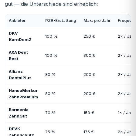
gut — die Unterschiede sind erheblich:
Anbieter
PZR-Erstattung
Max. pro Jahr
Frequen
DKV
100 %
250 €
2× / Jahr
KernDentZ
AXA Dent
100 %
300 €
2× / Jahr
Best
Allianz
80 %
200 €
2× / Jahr
DentalPlus
HanseMerkur
80 %
200 €
2× / Jahr
ZahnPremium
Barmenia
70 %
150 €
1× / Jahr
ZahnGut
DEVK
75 %
175 €
2× / Jahr
ZahnSchutz