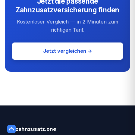
Jetzt die passende
Zahnzusatzversicherung finden
Kostenloser Vergleich — in 2 Minuten zum
richtigen Tarif.
Jetzt vergleichen →
zahnzusatz
.one