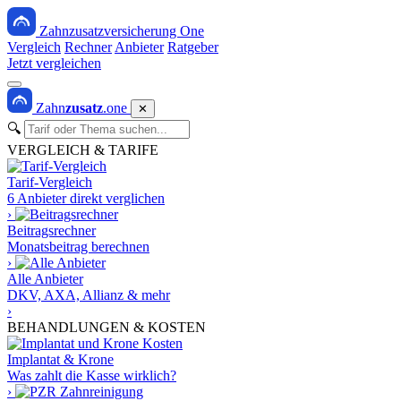
Zahnzusatzversicherung One
Vergleich
Rechner
Anbieter
Ratgeber
Jetzt vergleichen
Zahn
zusatz
.one
✕
🔍
VERGLEICH & TARIFE
Tarif-Vergleich
6 Anbieter direkt verglichen
›
Beitragsrechner
Monatsbeitrag berechnen
›
Alle Anbieter
DKV, AXA, Allianz & mehr
›
BEHANDLUNGEN & KOSTEN
Implantat & Krone
Was zahlt die Kasse wirklich?
›