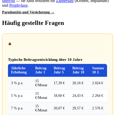
sinnvoll
— sie zahlt trotzdem für
Zahnersatz
(Kronen, Implantate)
und
Prophylaxe
.
Parodontitis und Versicherung →
Häufig gestellte Fragen
🔔
Typische Beitragsentwicklung über 10 Jahre
Jährliche
Beitrag
Beitrag
Beitrag
Summe
Erhöhung
Jahr 1
Jahr 5
Jahr 10
10 J.
15
3 % p.a.
17,39 €
20,16 €
2.024 €
€/Monat
15
5 % p.a.
18,60 €
24,43 €
2.264 €
€/Monat
15
7 % p.a.
20,07 €
29,57 €
2.576 €
€/Monat