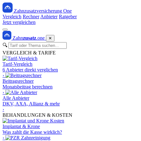
Zahnzusatzversicherung One
Vergleich
Rechner
Anbieter
Ratgeber
Jetzt vergleichen
Zahn
zusatz
.one
✕
🔍
VERGLEICH & TARIFE
Tarif-Vergleich
6 Anbieter direkt verglichen
›
Beitragsrechner
Monatsbeitrag berechnen
›
Alle Anbieter
DKV, AXA, Allianz & mehr
›
BEHANDLUNGEN & KOSTEN
Implantat & Krone
Was zahlt die Kasse wirklich?
›