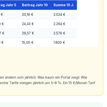
rag Jahr 5
Beitrag Jahr 10
Summe 10 J.
 €
20,16 €
2.024 €
0 €
24,43 €
2.264 €
7 €
29,57 €
2.576 €
0 €
15,00 €
1.800 €
en ändern sich jährlich. Was kaum ein Portal zeigt: Wie
nche Tarife steigen jährlich um 5–8 %. Ein 15 €/Monat-Tarif