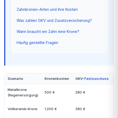
Zahnkronen-Arten und ihre Kosten
Was zahlen GKV und Zusatzversicherung?
Wann braucht ein Zahn eine Krone?
Häufig gestellte Fragen
Szenario
Kronenkosten
GKV-
Festzuschuss
E
Metallkrone
500 €
280 €
2
(Regelversorgung)
Vollkeramik-Krone
1.200 €
280 €
9