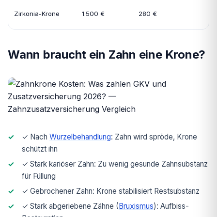
Zirkonia-Krone
1.500 €
280 €
1
Wann braucht ein Zahn eine Krone?
✓ Nach
Wurzelbehandlung
: Zahn wird spröde, Krone
schützt ihn
✓ Stark kariöser Zahn: Zu wenig gesunde Zahnsubstanz
für Füllung
✓ Gebrochener Zahn: Krone stabilisiert Restsubstanz
✓ Stark abgeriebene Zähne (
Bruxismus
): Aufbiss-