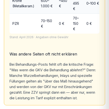
Krone
600–
~450
495
0–100 €
(Metallkeram.)
1.000 €
€
€
70–
70–150
PZR
0 €
150
0 €
€
€
Stand: April 2026 · Angaben ohne Gewähr
Was andere Seiten oft nicht erklären
Bei Behandlungs-Posts fehlt oft die kritische Frage:
"Was wenn die GKV die Behandlung ablehnt?" Denn:
Manche Wurzelbehandlungen, Inlays und spezielle
Füllungen gelten als "über das Maß hinausgehend"
und werden von der GKV nur mit Einschränkungen
gezahlt. Eine ZZV springt dann ein — aber nur, wenn
die Leistung im Tarif explizit enthalten ist.