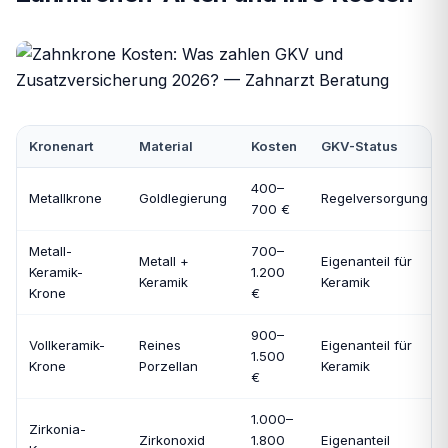
Kronenart
Material
Kosten
GKV-Status
400–
Metallkrone
Goldlegierung
Regelversorgung
700 €
Metall-
700–
Metall +
Eigenanteil für
Keramik-
1.200
Keramik
Keramik
Krone
€
900–
Vollkeramik-
Reines
Eigenanteil für
1.500
Krone
Porzellan
Keramik
€
1.000–
Zirkonia-
Zirkonoxid
1.800
Eigenanteil