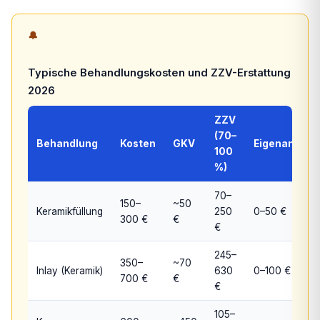
🔔
Typische Behandlungskosten und ZZV-Erstattung
2026
ZZV
(70–
Behandlung
Kosten
GKV
Eigenanteil
100
%)
70–
150–
~50
Keramikfüllung
250
0–50 €
300 €
€
€
245–
350–
~70
Inlay (Keramik)
630
0–100 €
700 €
€
€
105–