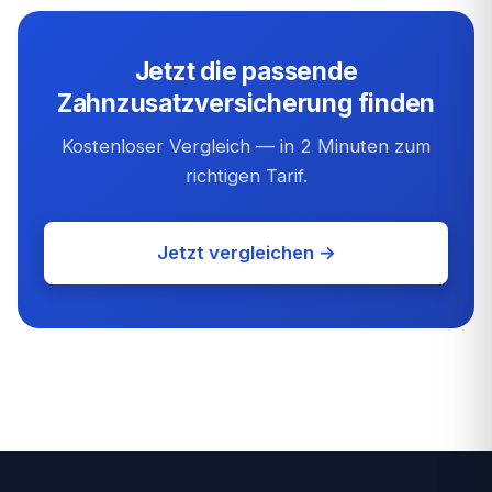
Jetzt die passende
Zahnzusatzversicherung finden
Kostenloser Vergleich — in 2 Minuten zum
richtigen Tarif.
Jetzt vergleichen →