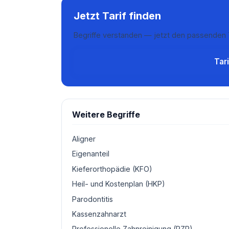
Jetzt Tarif finden
Begriffe verstanden — jetzt den passenden T
Tar
Weitere Begriffe
Aligner
Eigenanteil
Kieferorthopädie (KFO)
Heil- und Kostenplan (HKP)
Parodontitis
Kassenzahnarzt
Professionelle Zahnreinigung (PZR)