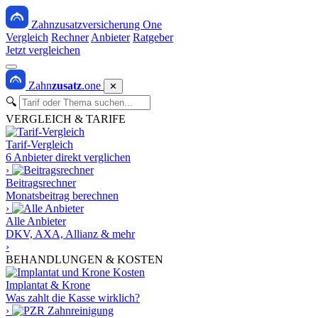
Zahnzusatzversicherung One
Vergleich
Rechner
Anbieter
Ratgeber
Jetzt vergleichen
Zahn
zusatz
.one
✕
🔍
VERGLEICH & TARIFE
Tarif-Vergleich
6 Anbieter direkt verglichen
›
Beitragsrechner
Monatsbeitrag berechnen
›
Alle Anbieter
DKV, AXA, Allianz & mehr
›
BEHANDLUNGEN & KOSTEN
Implantat & Krone
Was zahlt die Kasse wirklich?
›