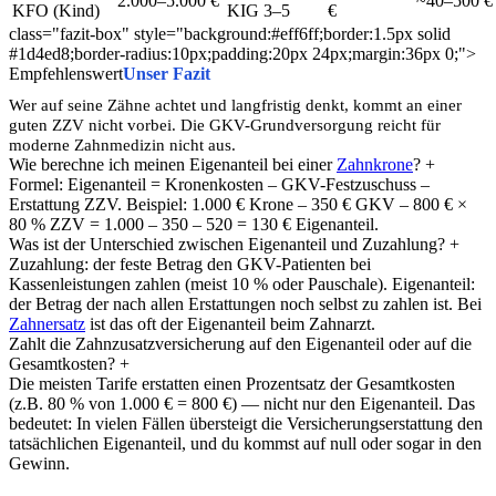
2.000–5.000 €
~40–500 €
KFO (Kind)
KIG 3–5
€
class="fazit-box" style="background:#eff6ff;border:1.5px solid
#1d4ed8;border-radius:10px;padding:20px 24px;margin:36px 0;">
Empfehlenswert
Unser Fazit
Wer auf seine Zähne achtet und langfristig denkt, kommt an einer
guten ZZV nicht vorbei. Die GKV-Grundversorgung reicht für
moderne Zahnmedizin nicht aus.
Wie berechne ich meinen Eigenanteil bei einer
Zahnkrone
? +
Formel: Eigenanteil = Kronenkosten – GKV-Festzuschuss –
Erstattung ZZV. Beispiel: 1.000 € Krone – 350 € GKV – 800 € ×
80 % ZZV = 1.000 – 350 – 520 = 130 € Eigenanteil.
Was ist der Unterschied zwischen Eigenanteil und Zuzahlung? +
Zuzahlung: der feste Betrag den GKV-Patienten bei
Kassenleistungen zahlen (meist 10 % oder Pauschale). Eigenanteil:
der Betrag der nach allen Erstattungen noch selbst zu zahlen ist. Bei
Zahnersatz
ist das oft der Eigenanteil beim Zahnarzt.
Zahlt die Zahnzusatzversicherung auf den Eigenanteil oder auf die
Gesamtkosten? +
Die meisten Tarife erstatten einen Prozentsatz der Gesamtkosten
(z.B. 80 % von 1.000 € = 800 €) — nicht nur den Eigenanteil. Das
bedeutet: In vielen Fällen übersteigt die Versicherungserstattung den
tatsächlichen Eigenanteil, und du kommst auf null oder sogar in den
Gewinn.