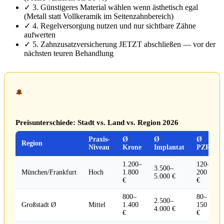
✓ 3. Günstigeres Material wählen wenn ästhetisch egal
(Metall statt Vollkeramik im Seitenzahnbereich)
✓ 4. Regelversorgung nutzen und nur sichtbare Zähne
aufwerten
✓ 5. Zahnzusatzversicherung JETZT abschließen — vor der
nächsten teuren Behandlung
🔔
Preisunterschiede: Stadt vs. Land vs. Region 2026
Praxis-
Ø
Ø
Ø
Region
Niveau
Krone
Implantat
PZR
1.200–
120–
3.500–
München/Frankfurt
Hoch
1.800
200
5.000 €
€
€
800–
80–
2.500–
Großstadt Ø
Mittel
1.400
150
4.000 €
€
€