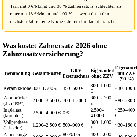
Tarif mit 9 €/Monat und 80 % Zahnersatz ist schlechter als
einer mit 13 €/Monat und 100 % — wenn du in den
nächsten Jahren eine Krone oder ein Implantat brauchst.
Was kostet Zahnersatz 2026 ohne
Zahnzusatzversicherung?
Eigenantei
GKV
Eigenanteil
Behandlung
Gesamtkosten
mit ZZV
Festzuschuss
ohne ZZV
(90 %)
300–1.000
Keramikkrone
800–1.500 €
350–500 €
~30–100 €
€
Zahnbrücke
800–2.300
2.000–3.500 €
700–1.200 €
~80–230 €
(3 Glieder)
€
Implantat
2.500–
~250–400
2.500–4.000 €
0 €
(komplett)
4.000 €
€
Vollprothese
300–1.600
1.200–2.500 €
500–900 €
~30–160 €
(1 Kiefer)
€
Zahnspange
80 % bei
400–5.000