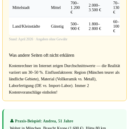
700–
70–
2.000–
Mittelstadt
Mittel
1.200
130
3.500 €
€
€
60–
500–
1.800–
Land/Kleinstädte
Günstig
100
900 €
2.800 €
€
Stand: April 2026 · Angaben ohne Gewähr
Was andere Seiten oft nicht erklären
Kostenrechner im Internet zeigen Durchschnittswerte — die Realität
variiert um 30–50 %. Einflussfaktoren: Region (München teurer als
ländliche Gebiete), Material (Vollkeramik vs. Metall),
Laborfertigung (DE vs. Import-Labor). Immer 2
Kostenvoranschläge einholen!
👤 Praxis-Beispiel: Andrea, 51 Jahre
Wohnt in München. Braucht Krone (1.600 €). Hätte 80 km