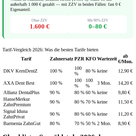
außerhalb 1.000 € gezahlt — mit ZZV in beiden Fällen: fast 0 €
Eigenanteil.
Ohne ZZV
Mit 90%-ZZV
1.600 €
0–80 €
Tarif-Vergleich 2026: Was die besten Tarife bieten
ab
Tarif
Zahnersatz
PZR
KFO
Wartezeit
€/Mon.
100
DKV KernDentZ
100 %
80 %
keine
12,90 €
%
100
100
AXA Dent Best
100 %
3 Mon.
14,20 €
%
%
Allianz DentalPlus
90 %
80 %
60 %
keine
9,80 €
HanseMerkur
90 %
80 %
70 %
keine
11,50 €
ZahnPremium
Signal Iduna
90 %
80 %
60 %
keine
11,20 €
ZahnPrivat
Barmenia ZahnGut
80 %
70 %
50 %
2 Mon.
8,90 €