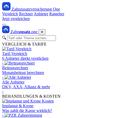
Zahnzusatzversicherung One
Vergleich
Rechner
Anbieter
Ratgeber
Jetzt vergleichen
Zahn
zusatz
.one
✕
🔍
VERGLEICH & TARIFE
Tarif-Vergleich
6 Anbieter direkt verglichen
›
Beitragsrechner
Monatsbeitrag berechnen
›
Alle Anbieter
DKV, AXA, Allianz & mehr
›
BEHANDLUNGEN & KOSTEN
Implantat & Krone
Was zahlt die Kasse wirklich?
›