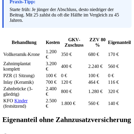
Praxis-Tipp:
Starte früh: Je jünger der Abschluss, desto niedriger der
Beitrag. Mit 25 zahlst du oft die Hälfte im Vergleich zu 45
Jahren.
GKV-
ZZV 80
Behandlung
Kosten
Eigenanteil
Zuschuss
%
1.200
Vollkeramik-Krone
350 €
680 €
170 €
€
Zahnimplantat
3.200
400 €
2.240 €
560 €
komplett
€
PZR (1 Sitzung)
100 €
0 €
100 €
0 €
Inlay (Keramik)
700 €
120 €
464 €
116 €
Zahnbrücke (3-
2.400
800 €
1.280 €
320 €
gliedrig)
€
KFO
Kinder
2.500
1.800 €
560 €
140 €
(festsitzend)
€
Eigenanteil ohne Zahnzusatzversicherung