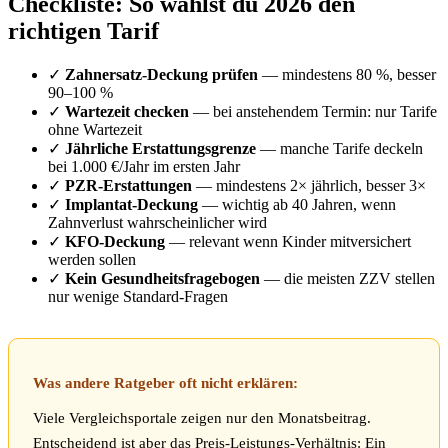
Checkliste: So wählst du 2026 den
richtigen Tarif
✓
Zahnersatz-Deckung prüfen
— mindestens 80 %, besser
90–100 %
✓
Wartezeit checken
— bei anstehendem Termin: nur Tarife
ohne Wartezeit
✓
Jährliche Erstattungsgrenze
— manche Tarife deckeln
bei 1.000 €/Jahr im ersten Jahr
✓
PZR-Erstattungen
— mindestens 2× jährlich, besser 3×
✓
Implantat-Deckung
— wichtig ab 40 Jahren, wenn
Zahnverlust wahrscheinlicher wird
✓
KFO-Deckung
— relevant wenn Kinder mitversichert
werden sollen
✓
Kein Gesundheitsfragebogen
— die meisten ZZV stellen
nur wenige Standard-Fragen
Was andere Ratgeber oft nicht erklären:
Viele Vergleichsportale zeigen nur den Monatsbeitrag.
Entscheidend ist aber das Preis-Leistungs-Verhältnis: Ein