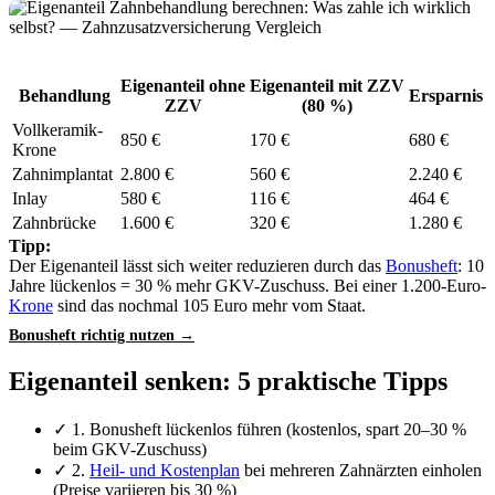
Eigenanteil ohne
Eigenanteil mit ZZV
Behandlung
Ersparnis
ZZV
(80 %)
Vollkeramik-
850 €
170 €
680 €
Krone
Zahnimplantat
2.800 €
560 €
2.240 €
Inlay
580 €
116 €
464 €
Zahnbrücke
1.600 €
320 €
1.280 €
Tipp:
Der Eigenanteil lässt sich weiter reduzieren durch das
Bonusheft
: 10
Jahre lückenlos = 30 % mehr GKV-Zuschuss. Bei einer 1.200-Euro-
Krone
sind das nochmal 105 Euro mehr vom Staat.
Bonusheft richtig nutzen →
Eigenanteil senken: 5 praktische Tipps
✓ 1. Bonusheft lückenlos führen (kostenlos, spart 20–30 %
beim GKV-Zuschuss)
✓ 2.
Heil- und Kostenplan
bei mehreren Zahnärzten einholen
(Preise variieren bis 30 %)