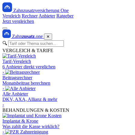
Zahnzusatzversicherung One
Vergleich
Rechner
Anbieter
Ratgeber
Jetzt vergleichen
Zahn
zusatz
.one
✕
🔍
VERGLEICH & TARIFE
Tarif-Vergleich
6 Anbieter direkt verglichen
›
Beitragsrechner
Monatsbeitrag berechnen
›
Alle Anbieter
DKV, AXA, Allianz & mehr
›
BEHANDLUNGEN & KOSTEN
Implantat & Krone
Was zahlt die Kasse wirklich?
›