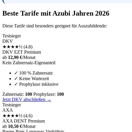
Beste Tarife mit Azubi Jahren 2026
Diese Tarife sind besonders geeignet für Auszubildende:
Testsieger
DKV
★
★
★
★
½
(4.8)
DKV EZT Premium
ab
12,90 €
/Monat
Kein Zahnersatz-Eigenanteil
✓
100 % Zahnersatz
✓
Keine Wartezeit
✓
Prophylaxe inklusive
Zahnersatz:
100
Prophylaxe:
100
Jetzt DKV abschließen →
Testsieger
AXA
★
★
★
★
½
(4.6)
AXA DENT Premium
ab
10,50 €
/Monat
Bestes Preis-Leistungs-Verhältnis