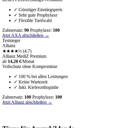
✓
Günstiger Einstiegspreis
✓
Sehr gute Prophylaxe
✓
Flexible Tarifwahl
Zahnersatz:
90
Prophylaxe:
100
Jetzt AXA abschließen →
Testsieger
Allianz
★
★
★
★
½
(4.7)
Allianz MediZ Premium
ab
14,20 €
/Monat
Vollschutz ohne Kompromisse
✓
100 % bei allen Leistungen
✓
Keine Wartezeit
✓
Inkl. Kieferorthopädie
Zahnersatz:
100
Prophylaxe:
100
Jetzt Allianz abschließen →