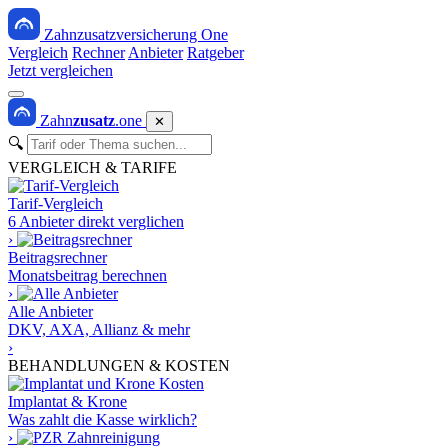
Zahnzusatzversicherung One
Vergleich
Rechner
Anbieter
Ratgeber
Jetzt vergleichen
Zahn
zusatz
.one
✕
🔍
VERGLEICH & TARIFE
Tarif-Vergleich
6 Anbieter direkt verglichen
›
Beitragsrechner
Monatsbeitrag berechnen
›
Alle Anbieter
DKV, AXA, Allianz & mehr
›
BEHANDLUNGEN & KOSTEN
Implantat & Krone
Was zahlt die Kasse wirklich?
›