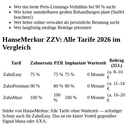
Wer das beste Preis-Leistungs-Verhältnis bei 90 % sucht
Wer keine unmittelbaren großen Behandlungen plant (Staffel
beachten!)
Wer lieber online verwaltet als persönliche Beratung sucht
Wer langfristig niedrige Beiträge priorisiert
HanseMerkur ZZV: Alle Tarife 2026 im
Vergleich
Beitrag
Tarif
Zahnersatz
PZR
Implantate
Wartezeit
(35J.)
ca. 8–10
ZahnEasy
75 %
75 %
75 %
0 Monate
€
ca. 11–14
ZahnPremium
90 %
80 %
90 %
0 Monate
€
100
ca. 16–20
ZahnMaxi
100 %
100 %
0 Monate
%
€
Stärke von HanseMerkur: Alle Tarife ohne Wartezeit — sofortiger
Schutz auch für ZahnEasy. Das ist ein klarer Vorteil gegenüber
Signal Iduna oder AXA.