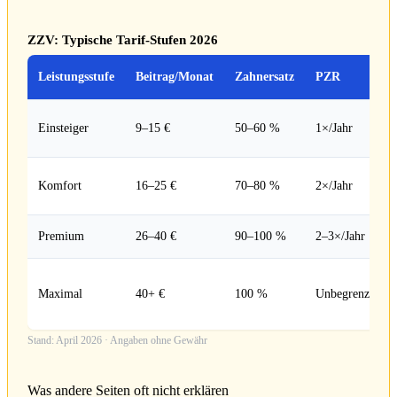
ZZV: Typische Tarif-Stufen 2026
Leistungsstufe
Beitrag/Monat
Zahnersatz
PZR
Einsteiger
9–15 €
50–60 %
1×/Jahr
Komfort
16–25 €
70–80 %
2×/Jahr
Premium
26–40 €
90–100 %
2–3×/Jahr
Maximal
40+ €
100 %
Unbegrenzt
Stand: April 2026 · Angaben ohne Gewähr
Was andere Seiten oft nicht erklären