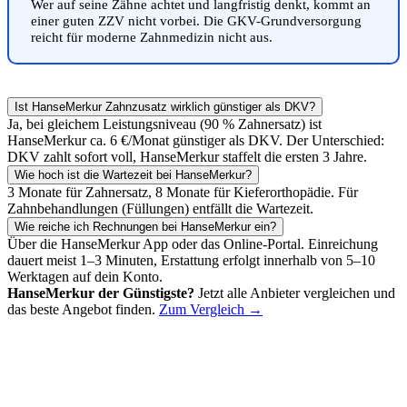
Wer auf seine Zähne achtet und langfristig denkt, kommt an
einer guten ZZV nicht vorbei. Die GKV-Grundversorgung
reicht für moderne Zahnmedizin nicht aus.
Ist HanseMerkur Zahnzusatz wirklich günstiger als DKV?
Ja, bei gleichem Leistungsniveau (90 % Zahnersatz) ist
HanseMerkur ca. 6 €/Monat günstiger als DKV. Der Unterschied:
DKV zahlt sofort voll, HanseMerkur staffelt die ersten 3 Jahre.
Wie hoch ist die Wartezeit bei HanseMerkur?
3 Monate für Zahnersatz, 8 Monate für Kieferorthopädie. Für
Zahnbehandlungen (Füllungen) entfällt die Wartezeit.
Wie reiche ich Rechnungen bei HanseMerkur ein?
Über die HanseMerkur App oder das Online-Portal. Einreichung
dauert meist 1–3 Minuten, Erstattung erfolgt innerhalb von 5–10
Werktagen auf dein Konto.
HanseMerkur der Günstigste?
Jetzt alle Anbieter vergleichen und
das beste Angebot finden.
Zum Vergleich →