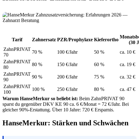
Monatsbe
Tarif
Zahnersatz
PZR/Prophylaxe
Kieferortho
(30 J
ZahnPRIVAT
70 %
100 €/Jahr
50 %
ca. 10 €
70
ZahnPRIVAT
80 %
150 €/Jahr
60 %
ca. 19 €
80
ZahnPRIVAT
90 %
200 €/Jahr
75 %
ca. 32 €
90
ZahnPRIVAT
100 %
250 €/Jahr
80 %
ca. 47 €
100
Warum HanseMerkur so beliebt ist:
Beim ZahnPRIVAT 90
sparst du gegenüber DKV KE 90 ca. 6 €/Monat = 72 €/Jahr. Bei
gleicher 90%-Erstattung. Über 10 Jahre: 720 € Ersparnis.
HanseMerkur: Stärken und Schwächen