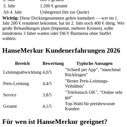
3. Jahr
1.200 € gesamt
Ab 4. Jahr
Unbegrenzt (bis zur Quote)
Wichtig:
Diese Deckungssummen gelten kumuliert — wer im 1.
Jahr 200 € erstattetet bekommt, hat im 2. Jahr noch 400 € übrig. Wer
große Behandlungen plant (Implantat, mehrere Kronen), sollte
mindestens 3 Jahre warten oder DKV/Barmenia ohne Staffel
wählen.
HanseMerkur Kundenerfahrungen 2026
Bereich
Bewertung
Typische Aussagen
"Schnell per App", "manchmal
Leistungsabwicklung
4,0/5
Rückfragen"
"Bestes Preis-Leistungs-
Preis-Leistung
4,4/5
Verhältnis"
"Telefonisch OK", "Online sehr
Service
3,8/5
gut"
Top-Wahl für preisbewusste
Gesamt
4,1/5
Kunden
Für wen ist HanseMerkur geeignet?