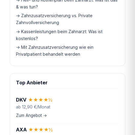
& was tun?
→ Zahnzusatzversicherung vs. Private
Zahnvollversicherung
→ Kassenleistungen beim Zahnarzt: Was ist
kostenlos?
→ Mit Zahnzusatzversicherung wie ein
Privatpatient behandelt werden
Top Anbieter
DKV
★
★
★
★
½
ab 12,90 €/Monat
Zum Angebot →
AXA
★
★
★
★
½