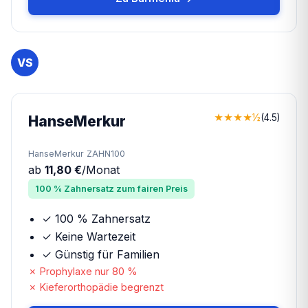
VS
★
★
★
★
½
(4.5)
HanseMerkur
HanseMerkur ZAHN100
ab
11,80 €
/Monat
100 % Zahnersatz zum fairen Preis
✓
100 % Zahnersatz
✓
Keine Wartezeit
✓
Günstig für Familien
✗ Prophylaxe nur 80 %
✗ Kieferorthopädie begrenzt