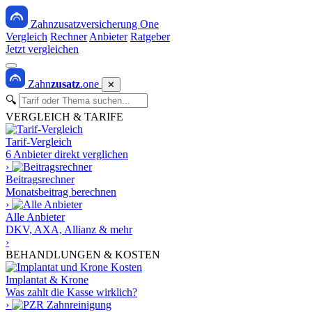
Zahnzusatzversicherung One
Vergleich
Rechner
Anbieter
Ratgeber
Jetzt vergleichen
Zahn
zusatz
.one
✕
🔍
VERGLEICH & TARIFE
Tarif-Vergleich
6 Anbieter direkt verglichen
›
Beitragsrechner
Monatsbeitrag berechnen
›
Alle Anbieter
DKV, AXA, Allianz & mehr
›
BEHANDLUNGEN & KOSTEN
Implantat & Krone
Was zahlt die Kasse wirklich?
›